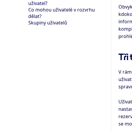
uživatel?
Obvyk
Co mohou uživatelé v rozvrhu
kdoko
dělat?
infor
Skupiny uživatelů
kompl
prohlé
Tři
V rám
uživat
spravu
Uživat
nasta
rezerv
se mo