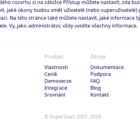
dého rozvrhu si na záložce Přístup můžete nastavit, zda bu
vit, jaké úkony budou smět uživatelé (nebo superuživatelé) 
ací. Na této stránce také můžete nastavit, jaké informace tý
ele. Vy, jako administrátor, vždy uvidíte všechny informace.
Produkt
Zdroje
Vlastnosti
Dokumentace
Ceník
Podpora
Demoverze
FAQ
Integrace
Blog
Srovnání
Kontakt
© SuperSaaS 2007–2026