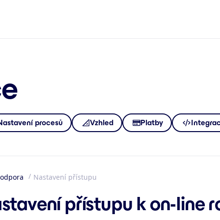
ce
Nastavení procesů
Vzhled
Platby
Integra
odpora
Nastavení přístupu
mů
stavení přístupu k on-line 