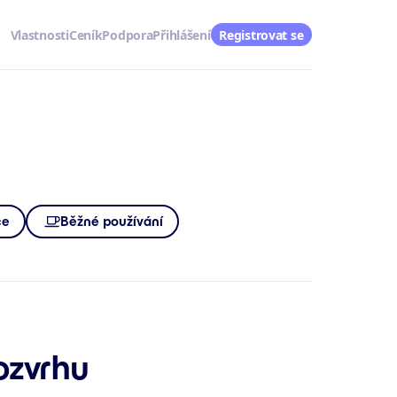
Vlastnosti
Ceník
Podpora
Přihlášení
Registrovat se
ce
Běžné používání
rozvrhu