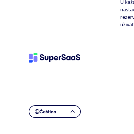
U kaž
nasta
rezerv
uživat
Čeština