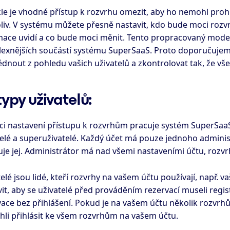
le je vhodné přístup k rozvrhu omezit, aby ho nemohl prohl
liv. V systému můžete přesně nastavit, kdo bude moci rozvr
mace uvidí a co bude moci měnit. Tento propracovaný model
exnějších součástí systému SuperSaaS. Proto doporučujeme
dnout z pohledu vašich uživatelů a zkontrolovat tak, že vše
 typy uživatelů:
ci nastavení přístupu k rozvrhům pracuje systém SuperSaaS s
elé a superuživatelé. Každý účet má pouze jednoho administr
je jej. Administrátor má nad všemi nastaveními účtu, rozvrh
elé jsou lidé, kteří rozvrhy na vašem účtu používají, např. v
vit, aby se uživatelé před prováděním rezervací museli reg
ace bez přihlášení. Pokud je na vašem účtu několik rozvrhů,
hli přihlásit ke všem rozvrhům na vašem účtu.