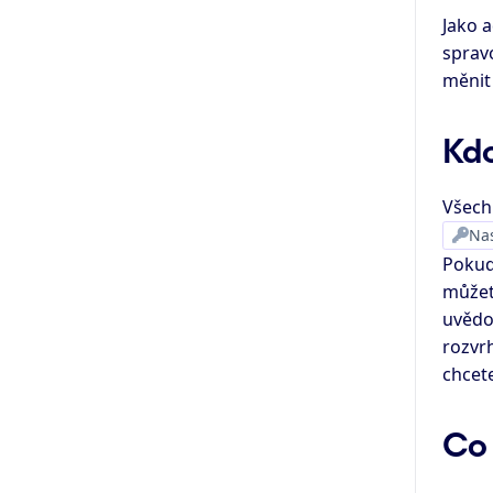
Jako a
spravo
měnit 
Kdo
Všechn
Nas
Pokud
můžete
uvědom
rozvr
chcete
Co 