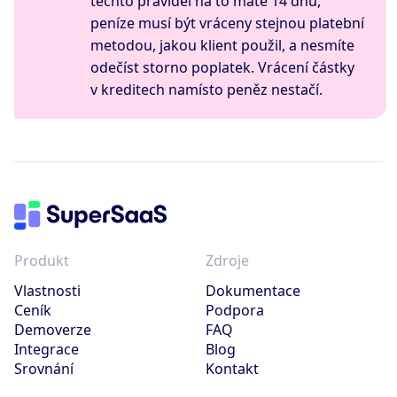
těchto pravidel na to máte 14 dnů,
peníze musí být vráceny stejnou platební
metodou, jakou klient použil, a nesmíte
odečíst storno poplatek. Vrácení částky
v kreditech namísto peněz nestačí.
Produkt
Zdroje
Vlastnosti
Dokumentace
Ceník
Podpora
Demoverze
FAQ
Integrace
Blog
Srovnání
Kontakt