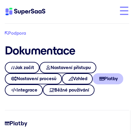
Podpora
Dokumentace
Jak začít
Nastavení přístupu
Nastavení procesů
Vzhled
Platby
Integrace
Běžné používání
Platby