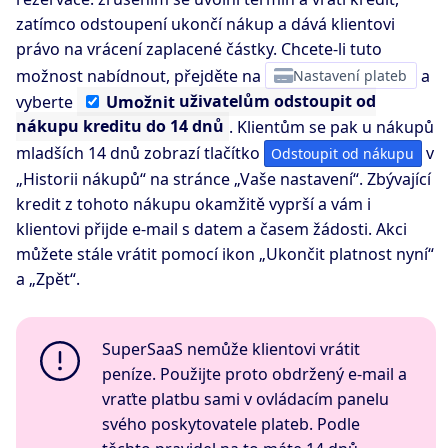
zatímco odstoupení ukončí nákup a dává klientovi
právo na vrácení zaplacené částky. Chcete-li tuto
možnost nabídnout, přejděte na
Nastavení plateb
a
vyberte
Umožnit
uživatelům odstoupit od
nákupu kreditu do 14 dnů
. Klientům se pak u nákupů
mladších 14 dnů zobrazí tlačítko
v
Odstoupit od nákupu
„Historii nákupů“ na stránce „Vaše nastavení“. Zbývající
kredit z tohoto nákupu okamžitě vyprší a vám i
klientovi přijde e-mail s datem a časem žádosti. Akci
můžete stále vrátit pomocí ikon „Ukončit platnost nyní“
a „Zpět“.
SuperSaaS nemůže klientovi vrátit
peníze. Použijte proto obdržený e-mail a
vraťte platbu sami v ovládacím panelu
svého poskytovatele plateb. Podle