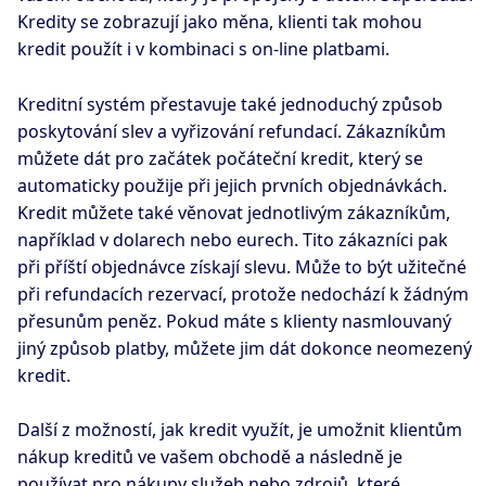
Kredity se zobrazují jako měna, klienti tak mohou
kredit použít i v kombinaci s on-line platbami.
Kreditní systém přestavuje také jednoduchý způsob
poskytování slev a vyřizování refundací. Zákazníkům
můžete dát pro začátek počáteční kredit, který se
automaticky použije při jejich prvních objednávkách.
Kredit můžete také věnovat jednotlivým zákazníkům,
například v dolarech nebo eurech. Tito zákazníci pak
při příští objednávce získají slevu. Může to být užitečné
při refundacích rezervací, protože nedochází k žádným
přesunům peněz. Pokud máte s klienty nasmlouvaný
jiný způsob platby, můžete jim dát dokonce neomezený
kredit.
Další z možností, jak kredit využít, je umožnit klientům
nákup kreditů ve vašem obchodě a následně je
používat pro nákupy služeb nebo zdrojů, které