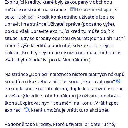
Expirující kredity, které byly zakoupeny v obchodu,
můžete odstranit na stránce
Nastavení e-shopu
v
sekci
. Kredit konkrétního uživatele lze sice
Dohled
upravit i na stránce Uživatel správa (popsáno výše),
pokud však upravíte expirující kredity, může dojít k
situaci, kdy se kredity odečtou dvakrát: Jednou při ruční
změně výše kreditů a podruhé, když expiruje jejich
nákup. (Kredity nejsou nikdy nižší než nula, mohou se
však chybně odečíst po dalším nákupu.)
Na stránce „Dohled“ naleznete historii platných nákupů
kreditů a u každého z nich je ikona „Expirovat nyní“
.
Pokud kliknete na tuto ikonu, dojde k okamžité expiraci
a veškerý kredit z tohoto nákupu je uživateli odebrán.
Ikona „Expirovat nyní“ se změní na ikonu „Vrátit zpět
expiraci“
, která umožňuje vrátit tuto akci zpět.
Podobně také kredity, které uživateli přidáte ručně,