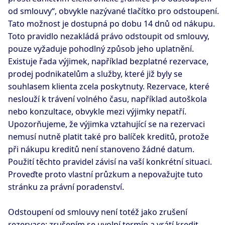
od smlouvy“, obvykle nazývané tlačítko pro odstoupení.
Tato možnost je dostupná po dobu 14 dnů od nákupu.
Toto pravidlo nezakládá právo odstoupit od smlouvy,
pouze vyžaduje pohodlný způsob jeho uplatnění.
Existuje řada výjimek, například bezplatné rezervace,
prodej podnikatelům a služby, které již byly se
souhlasem klienta zcela poskytnuty. Rezervace, které
neslouží k trávení volného času, například autoškola
nebo konzultace, obvykle mezi výjimky nepatří.
Upozorňujeme, že výjimka vztahující se na rezervaci
nemusí nutně platit také pro balíček kreditů, protože
při nákupu kreditů není stanoveno žádné datum.
Použití těchto pravidel závisí na vaší konkrétní situaci.
Proveďte proto vlastní průzkum a nepovažujte tuto
stránku za právní poradenství.
Odstoupení od smlouvy není totéž jako zrušení
rezervace: zrušením se uvolní termín a vrátí kredit,