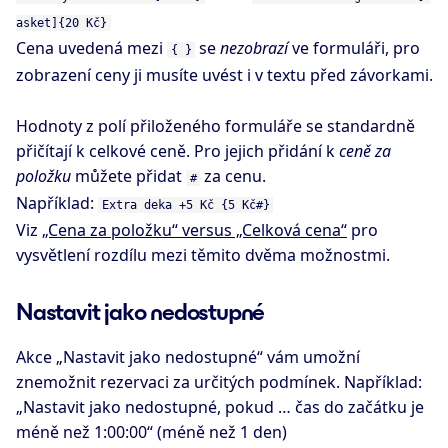
asket]{20 Kč}
Cena uvedená mezi
se
nezobrazí
ve formuláři, pro
{ }
zobrazení ceny ji musíte uvést i v textu před závorkami.
Hodnoty z polí přiloženého formuláře se standardně
přičítají k celkové ceně. Pro jejich přidání k
ceně za
položku
můžete přidat
za cenu.
#
Například:
Extra deka +5 Kč {5 Kč#}
Viz
„Cena za položku“ versus „Celková cena“
pro
vysvětlení rozdílu mezi těmito dvěma možnostmi.
Nastavit jako nedostupné
Akce „Nastavit jako nedostupné“ vám umožní
znemožnit rezervaci za určitých podmínek. Například:
„Nastavit jako nedostupné, pokud … čas do začátku je
méně než 1:00:00“ (méně než 1 den)