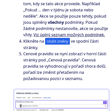
tom, kdy se tato akce provede. Například
„Pokud … den v týdnu je sobota nebo
neděle“. Akce se použije pouze tehdy, pokud
jsou splněny
všechny
podmínky. Pokud
žádné podmínky nestanovíte, akce se použije
vždy.
Viz úplný seznam možných podmínek.
Klikněte na
ve spodní části
Uložit změny
stránky.
Cenové pravidlo se nyní zobrazí v horní části
stránky pod „Cenová pravidla“. Cenová
pravidla se vyhodnocují v pořadí shora dolů;
pořadí lze změnit přetažením na
požadovanou pozici v seznamu.