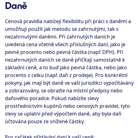
Daně
Cenová pravidla nabízejí flexibilitu při práci s daněmi a
umožňují použít jak metodu se zahrnutými, tak s
nezahrnutými daněmi. Při zahrnutých daních je
uvedená cena včetně všech příslušných daní, jako je
pevné procento nebo pevná částka (např. DPH). Při
nezahrnutých daních se daně přičítají samostatně k
základní ceně, a to buď jako pevná částka, nebo jako
procento z celku (např. daň z prodeje). Pro konkrétní
pokyny, jak mají být daně ve vaší jurisdikci vypočítávány
a zobrazovány, se obraťte na místní předpisy nebo
daňového poradce. Pokud nabízíte slevy
prostřednictvím kupónů nebo cenových pravidel, tyto
slevy se uplatní před výpočtem daně, aby byla daň
účtována pouze ze snížené částky.
Pro začátek přidávání daní k vaší ceně: