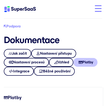
Podpora
Dokumentace
Jak začít
Nastavení přístupu
Nastavení procesů
Vzhled
Platby
Integrace
Běžné používání
Platby