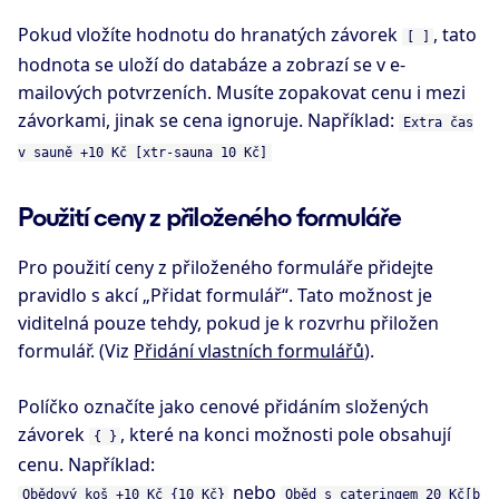
Pokud vložíte hodnotu do hranatých závorek
, tato
[ ]
hodnota se uloží do databáze a zobrazí se v e-
mailových potvrzeních. Musíte zopakovat cenu i mezi
závorkami, jinak se cena ignoruje. Například:
Extra čas
v sauně +10 Kč [xtr-sauna 10 Kč]
Použití ceny z přiloženého formuláře
Pro použití ceny z přiloženého formuláře přidejte
pravidlo s akcí „Přidat formulář“. Tato možnost je
viditelná pouze tehdy, pokud je k rozvrhu přiložen
formulář. (Viz
Přidání vlastních formulářů
).
Políčko označíte jako cenové přidáním složených
závorek
, které na konci možnosti pole obsahují
{ }
cenu. Například:
nebo
Obědový koš +10 Kč {10 Kč}
Oběd s cateringem 20 Kč[b