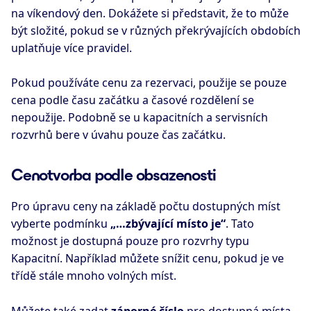
na víkendový den. Dokážete si představit, že to může
být složité, pokud se v různých překrývajících obdobích
uplatňuje více pravidel.
Pokud používáte cenu za rezervaci, použije se pouze
cena podle času začátku a časové rozdělení se
nepoužije. Podobně se u kapacitních a servisních
rozvrhů bere v úvahu pouze čas začátku.
Cenotvorba podle obsazenosti
Pro úpravu ceny na základě počtu dostupných míst
vyberte podmínku
„…zbývající místo je“
. Tato
možnost je dostupná pouze pro rozvrhy typu
Kapacitní. Například můžete snížit cenu, pokud je ve
třídě stále mnoho volných míst.
Můžete také zadat
záporné číslo
pro dostupná místa,