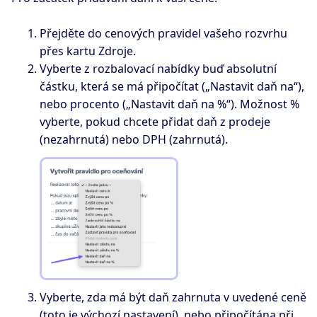
Přejděte do cenových pravidel vašeho rozvrhu
přes kartu Zdroje.
Vyberte z rozbalovací nabídky buď absolutní
částku, která se má připočítat („Nastavit daň na“),
nebo procento („Nastavit daň na %“). Možnost %
vyberte, pokud chcete přidat daň z prodeje
(nezahrnutá) nebo DPH (zahrnutá).
Vyberte, zda má být daň zahrnuta v uvedené ceně
(toto je výchozí nastavení), nebo připočítána při