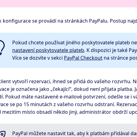
k konfigurace se provádí na stránkách PayPalu. Postup naj
Pokud chcete používat jiného poskytovatele plateb ne
nastavení poskytovatele plateb
. K dispozici je také P
Více se dozvíte v sekci
PayPal Checkout
na stránce pos
lient vytvoří rezervaci, ihned se přidá do vašeho rozvrhu. 
ace je označena jako „čekající“, dokud není přijata platba. 
í. Pokud máte nastavené e-mailové potvrzení, odešle se i vám
vace se po 15 minutách z vašeho rozvrhu odstraní. Rezervac
 mezitím místo obsadí někdo jiný, administrátor obdrží up
PayPal můžete nastavit tak, aby k platbám přidával d