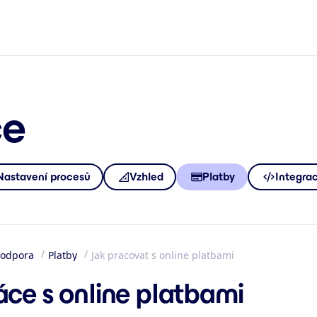
ce
Nastavení procesů
Vzhled
Platby
Integra
odpora
Platby
Jak pracovat s online platbami
mů
áce s online platbami