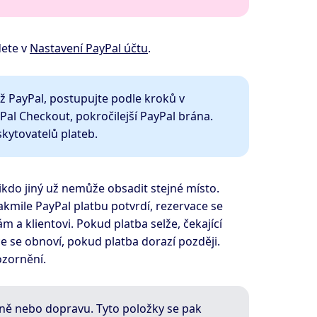
dete v
Nastavení PayPal účtu
.
ž PayPal, postupujte podle kroků v
ayPal Checkout, pokročilejší PayPal brána.
kytovatelů plateb.
Nikdo jiný už nemůže obsadit stejné místo.
Jakmile PayPal platbu potvrdí, rezervace se
 a klientovi. Pokud platba selže, čekající
e se obnoví, pokud platba dorazí později.
ozornění.
aně nebo dopravu. Tyto položky se pak