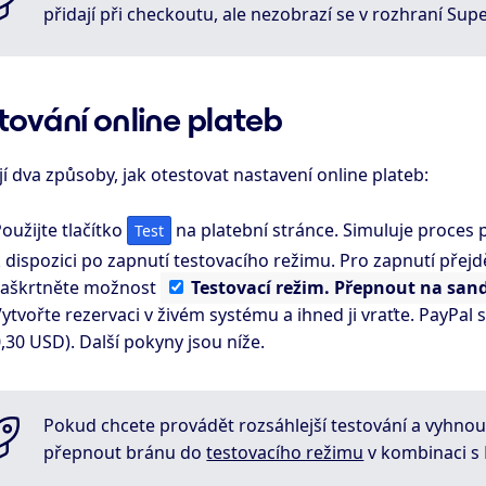
přidají při checkoutu, ale nezobrazí se v rozhraní Sup
tování online plateb
jí dva způsoby, jak otestovat nastavení online plateb:
oužijte tlačítko
na platební stránce. Simuluje proces pl
Test
 dispozici po zapnutí testovacího režimu. Pro zapnutí přej
zaškrtněte možnost
Testovací
režim. Přepnout na sa
ytvořte rezervaci v živém systému a ihned ji vraťte. PayPal 
,30 USD). Další pokyny jsou níže.
Pokud chcete provádět rozsáhlejší testování a vyhno
přepnout bránu do
testovacího režimu
v kombinaci s 