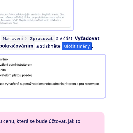
u
a v části
Vyžadovat
Nastavení
>
Zpracovat
 pokračováním
a stiskněte
.
Uložit změny
u cenu, která se bude účtovat. Jak to