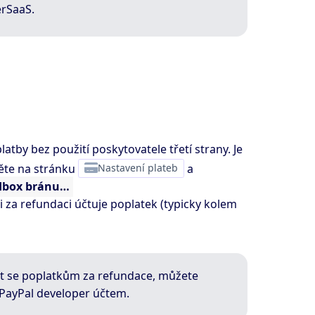
erSaaS.
atby bez použití poskytovatele třetí strany. Je
děte na stránku
Nastavení plateb
a
ndbox bránu…
si za refundaci účtuje poplatek (typicky kolem
ut se poplatkům za refundace, můžete
PayPal developer účtem.