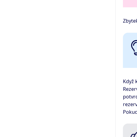
Zbyte
Když k
Rezerv
potvrd
rezer
Pokud