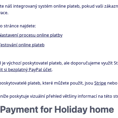
jte náš integrovaný systém online plateb, pokud vaši zákazn
vace.
o stránce najdete:
Nastavení procesu online platby
Testování online plateb
 je výchozí poskytovatel plateb, ale doporučujeme využít Str
it si bezplatný PayPal účet
.
poskytovatelé plateb, které můžete použít, jsou
Stripe
neb
níže poskytuje vizuální přehled většiny informací na této st