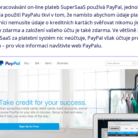
pracovávání on-line plateb SuperSaaS používá PayPal, jednoh
 použití PayPalu tkví v tom, že namísto abychom údaje plat
íci nemusíte údaje o kreditních kartách svěřovat nikomu ji
y zdarma a založení vašeho účtu je také zdarma. Ve většině 
SaaS za platební systém nic neúčtuje, PayPal však účtuje 
 – pro více informací navštivte web PayPalu.