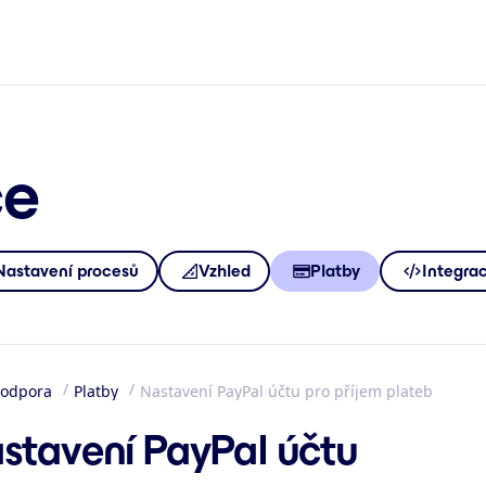
ce
Nastavení procesů
Vzhled
Platby
Integra
odpora
Platby
Nastavení PayPal účtu pro příjem plateb
mů
stavení PayPal účtu