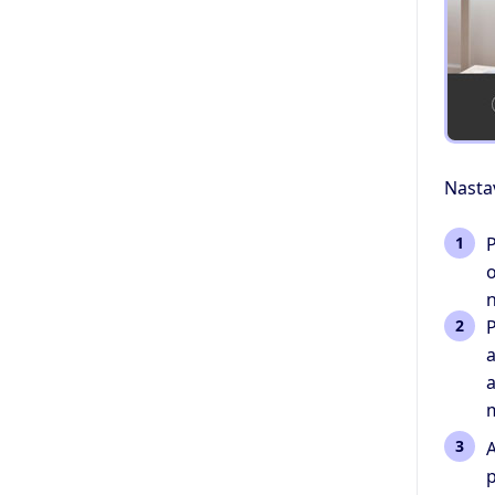
Nasta
P
o
n
P
a
a
m
A
p