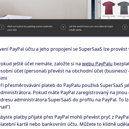
vení PayPal účtu a jeho propojení se SuperSaaS lze provést
okud ještě účet nemáte, založte si na
webu PayPalu
bezplat
sobní účet (personal) převést na obchodní účet (business) – 
imi
ři přesměrovávání plateb do PayPalu používá SuperSaaS ja
dministrátora. Pokud máte PayPal zaregistrovaný na jinou 
dresu administrátora SuperSaaS do profilu na PayPal. To lz
ail“)
byste platby přijaté přes PayPal mohli převést pryč z PayP
latební kartě nebo bankovním účtu. Můžete to klidně udělat