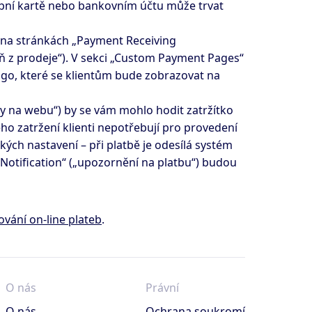
atební kartě nebo bankovním účtu může trvat
ní na stránkách „Payment Receiving
daň z prodeje“). V sekci „Custom Payment Pages“
 logo, které se klientům bude zobrazovat na
y na webu“) by se vám mohlo hodit zatržítko
ho zatržení klienti nepotřebují pro provedení
kých nastavení – při platbě je odesílá systém
Notification“ („upozornění na platbu“) budou
ování on-line plateb
.
O nás
Právní
O nás
Ochrana soukromí