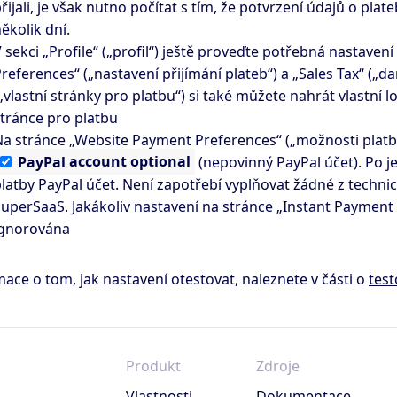
řijali, je však nutno počítat s tím, že potvrzení údajů o pl
ěkolik dní.
 sekci „Profile“ („profil“) ještě proveďte potřebná nastave
references“ („nastavení přijímání plateb“) a „Sales Tax“ („
„vlastní stránky pro platbu“) si také můžete nahrát vlastní
tránce pro platbu
a stránce „Website Payment Preferences“ („možnosti platb
PayPal
account optional
(nepovinný PayPal účet). Po je
latby PayPal účet. Není zapotřebí vyplňovat žádné z technic
uperSaaS. Jakákoliv nastavení na stránce „Instant Payment 
ignorována
ace o tom, jak nastavení otestovat, naleznete v části o
test
Produkt
Zdroje
Vlastnosti
Dokumentace