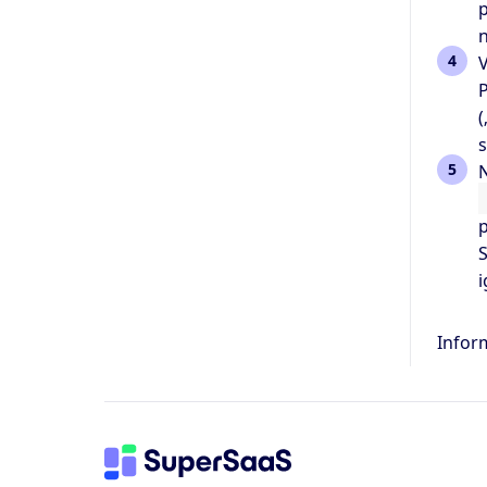
p
n
V
P
(
s
N
p
S
Inform