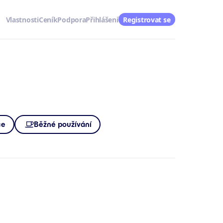
Vlastnosti
Ceník
Podpora
Přihlášení
Registrovat se
ce
Běžné používání